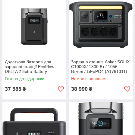
Додаткова батарея для
Зарядна станція Anker SOLIX
зарядної станції EcoFlow
C1000X/ 1800 Вт / 1056
DELTA 2 Extra Battery
Вт⋅год / LiFePO4 (A1761311)
(ZMR330EB, EFD330-EB)
Готово до відправки
Немає в наявності
37 585
38 990
₴
₴