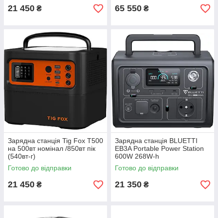
21 450
65 550
₴
₴
Зарядна станція Tig Fox T500
Зарядна станція BLUETTI
на 500вт номінал /850вт пік
EB3A Portable Power Station
(540вт-г)
600W 268W-h
Готово до відправки
Готово до відправки
21 450
21 350
₴
₴