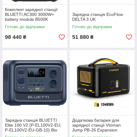
Комплект зарядної станції
BLUETTI AC300 3000W+
Зарядна станція EcoFlow
battery module B500K
DELTA 3 UK
Готово до відправки
Готово до відправки
98 440
51 880
₴
₴
Зарядна станція BLUETTI
Додаткова батарея для
Elite 100 V2 (P-EL100V2-EU,
зарядної станції Vtoman
P-EL100V2-EU-GB-10) Bio
Jump PB-26 Expansion
Based Plastics
Battery (Jump 1500 Extra