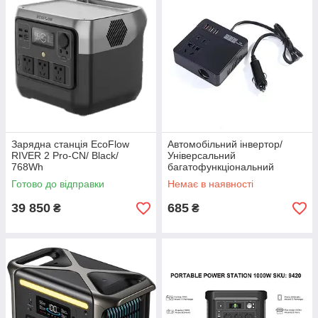
Зарядна станція EcoFlow
Автомобільний інвертор/
RIVER 2 Pro-CN/ Black/
Універсальний
768Wh
багатофункціональний
перетворювач живлення 12
Готово до відправки
Немає в наявності
В/24 В на 110 В/220 В
39 850
685
₴
₴