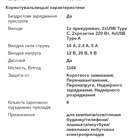
Користувальницькі характеристики
Бездротове заряджання
Да
пристроїв
Виходи
1х прикурювач, 2хUSB Type
C, 2хрозетки 220 Вт, 4хUSB
Type A
Вихідна сила струму
10 А, 2.4 А, 5 А
Вихідна напруга
12 В, 20 В, 5 В
Дисплей
Да
Місткість, Вт•год
1166
Защита от
Короткого замикання,
Перенавантаження,
Перенапруги, Надмірного
заряджання, Надмірного
розряджання
Кількість одночасно
6
під'єднаних приладів
Призначення
для кемпінгів/освітлення
будинку/телефони/
планшета/ноутбука/
невеликих побутових
електроприладів