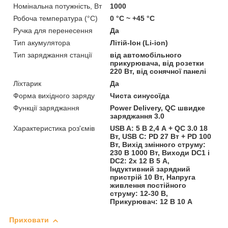
Номінальна потужність, Вт
1000
Робоча температура (°C)
0 °C ~ +45 °C
Ручка для перенесення
Да
Тип акумулятора
Літій-Іон (Li-ion)
Тип заряджання станції
від автомобільного
прикурювача, від розетки
220 Вт, від сонячної панелі
Ліхтарик
Да
Форма вихідного заряду
Чиста синусоїда
Функції заряджання
Power Delivery, QC швидке
заряджання 3.0
Характеристика роз'ємів
USB A: 5 В 2,4 А + QC 3.0 18
Вт, USB C: PD 27 Вт + PD 100
Вт, Вихід змінного струму:
230 В 1000 Вт, Виходи DC1 і
DC2: 2x 12 В 5 А,
Індуктивний зарядний
пристрій 10 Вт, Напруга
живлення постійного
струму: 12-30 В,
Прикурювач: 12 В 10 А
Приховати