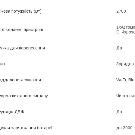
ікова потужність (Вт)
2700
1хАвтомо
ід'єднання пристроїв
C, 4хрозе
учка для перенесення
Да
ип
Зарядна 
іддалене керування
Wi-Fi, Bl
орма вихідного сигналу
Чиста си
Функція ДБЖ
Да
икли заряджання батареї
до 3000