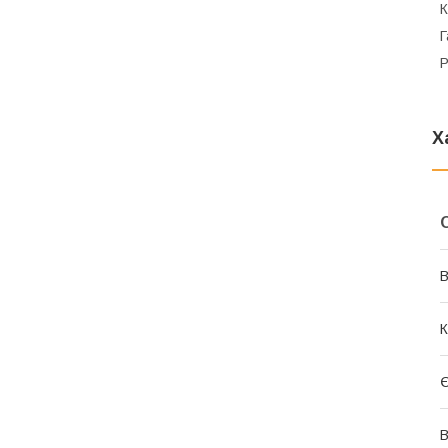
К
Г
Р
Х
В
К
Є
В