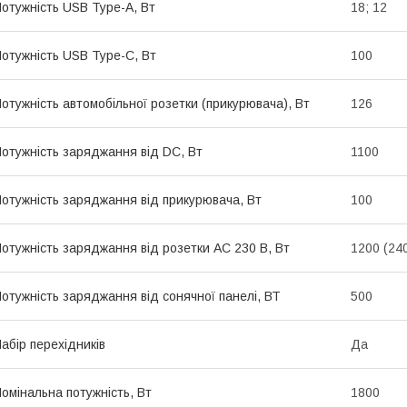
отужність USB Type-A, Вт
18; 12
отужність USB Type-C, Вт
100
отужність автомобільної розетки (прикурювача), Вт
126
отужність заряджання від DC, Вт
1100
отужність заряджання від прикурювача, Вт
100
отужність заряджання від розетки AC 230 В, Вт
1200 (24
отужність заряджання від сонячної панелі, ВТ
500
абір перехідників
Да
омінальна потужність, Вт
1800