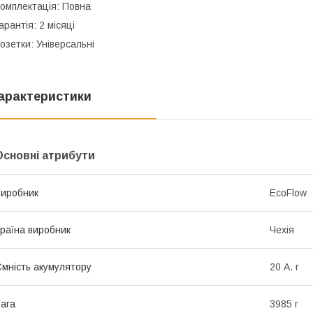
омплектація: Повна
арантія: 2 місяці
озетки: Універсальні
арактеристики
Основні атрибути
иробник
EcoFlow
раїна виробник
Чехія
мність акумулятору
20 А. г
ага
3985 г