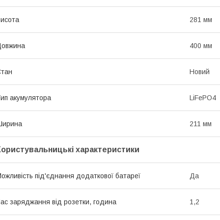
исота
281 мм
Довжина
400 мм
Стан
Новий
ип акумулятора
LiFePO4
Ширина
211 мм
Користувальницькі характеристики
ожливість під'єднання додаткової батареї
Да
ас заряджання від розетки, година
1,2