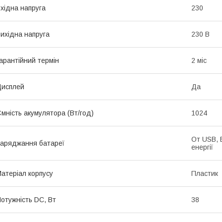
хідна напруга
230
ихідна напруга
230 В
арантійний термін
2 міс
Дисплей
Да
мність акумулятора (Вт/год)
1024
От USB, 
аряджання батареї
енергії
атеріал корпусу
Пластик
отужність DC, Вт
38