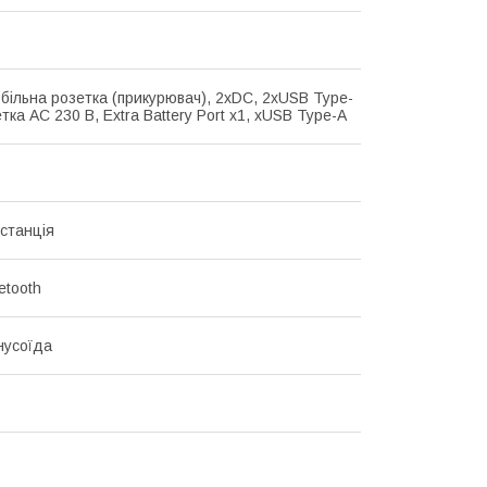
більна розетка (прикурювач), 2хDC, 2хUSB Type-
тка AC 230 В, Extra Battery Port x1, хUSB Type-A
станція
uetooth
нусоїда