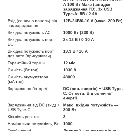
А 100 Вт Макс (швидке
заряджання PD), 3х USB
Type-A: 5В / 2.4A
Вхід (сонячна панель) під
12В-24В/0-10 A (макс. 200 Вт)
час заряджання
Вихідна потужність AC
1000 Вт (230 В)
Вихідна потужність порт
2x 12 В / 0-10 A
DC
Вихідна потужність порт
13.3 В / 10 A
для авто (прикурювач)
Гарантійний термін
12 міс
Ємність (Вт·год)
1036.8
Ємність акумулятора
48000
(мА·год)
Заряджання батареї
DC (сон. енергія) + USB Type-
C, От сети, Від сонячної
енергії
Заряджання від DC (вхід) +
Макс. вхідна потужність —
USB Type-C
300 Вт
Кількість розеток
3
Номінальна потужність, Вт
1000
Особливості
Дисплей, Індикатор рівня