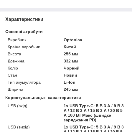
Характеристики
Основні атрибути
Виробник
Optonica
Країна виробник
Китай
Висота
255 мм
Довжина
332 мм
Колір
Чорний
Стан
Новий
Тип акумулятора
Li-Ion
Ширина
245 мм
Користувальницькі характеристики
USB (вхід)
1x USB Type-C: 5 В 3 А / 9 В 3
А / 12 В 3 А / 15 В 3 А / 20 В 5
А 100 Вт Макс (швидке
заряджання PD)
USB (вихід)
1x USB Type-C: 5 В 3 А / 9 В 3
А / 12 В 3 А / 15 В 3 А / 20 В 5