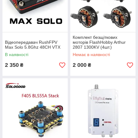
Комплект безщіткових
Відеопередавач RushFPV
моторів FlashHobby Arthur
Max Solo 5.8Ghz 48CH VTX
2807 1300KV (4шт.)
В наявності
Немає в наявності
2 350
2 000
₴
₴