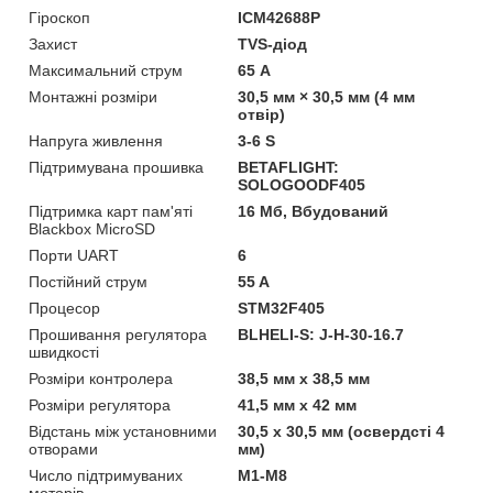
Гіроскоп
ICM42688P
Захист
TVS-діод
Максимальний струм
65 А
Монтажні розміри
30,5 мм × 30,5 мм (4 мм
отвір)
Напруга живлення
3-6 S
Підтримувана прошивка
BETAFLIGHT:
SOLOGOODF405
Підтримка карт пам'яті
16 Мб, Вбудований
Blackbox MicroSD
Порти UART
6
Постійний струм
55 A
Процесор
STM32F405
Прошивання регулятора
BLHELI-S: J-H-30-16.7
швидкості
Розміри контролера
38,5 мм x 38,5 мм
Розміри регулятора
41,5 мм x 42 мм
Відстань між установними
30,5 x 30,5 мм (освердсті 4
отворами
мм)
Число підтримуваних
M1-M8