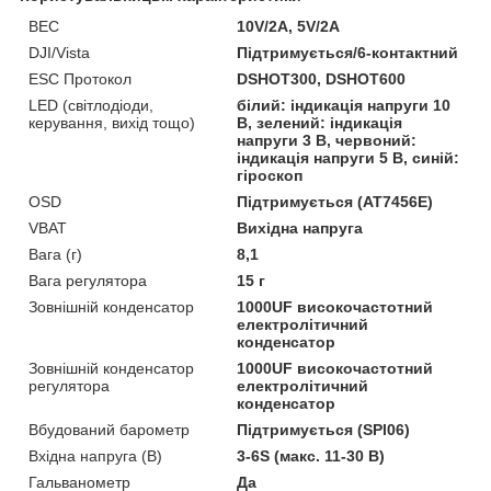
BEC
10V/2A, 5V/2A
DJI/Vista
Підтримується/6-контактний
ESC Протокол
DSHOT300, DSHOT600
LED (світлодіоди,
білий: індикація напруги 10
керування, вихід тощо)
В, зелений: індикація
напруги 3 В, червоний:
індикація напруги 5 В, синій:
гіроскоп
OSD
Підтримується (AT7456E)
VBAT
Вихідна напруга
Вага (г)
8,1
Вага регулятора
15 г
Зовнішній конденсатор
1000UF високочастотний
електролітичний
конденсатор
Зовнішній конденсатор
1000UF високочастотний
регулятора
електролітичний
конденсатор
Вбудований барометр
Підтримується (SPl06)
Вхідна напруга (В)
3-6S (макс. 11-30 В)
Гальванометр
Да