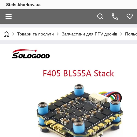
Stels.kharkov.ua
Товари та послуги
Запчастини для FPV дронів
Польо