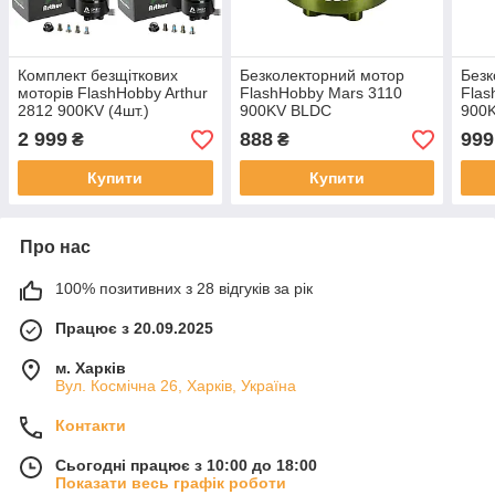
Комплект безщіткових
Безколекторний мотор
Безк
моторів FlashHobby Arthur
FlashHobby Mars 3110
Flas
2812 900KV (4шт.)
900KV BLDC
900
2 999
888
999
₴
₴
Купити
Купити
Про нас
100% позитивних з 28 відгуків за рік
Працює з 20.09.2025
м. Харків
Вул. Космічна 26, Харків, Україна
Контакти
Сьогодні працює з 10:00 до 18:00
Показати весь графік роботи