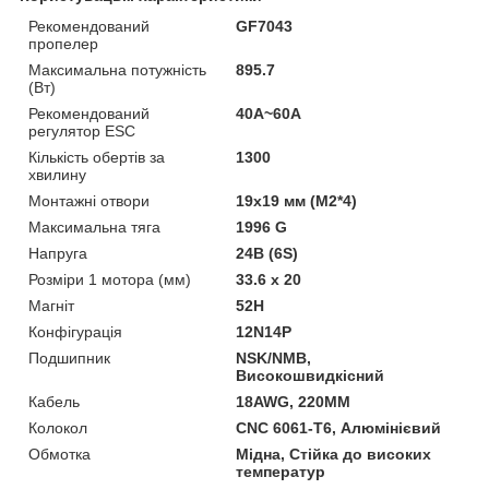
Рекомендований
GF7043
пропелер
Максимальна потужність
895.7
(Вт)
Рекомендований
40A~60A
регулятор ESC
Кількість обертів за
1300
хвилину
Монтажні отвори
19х19 мм (M2*4)
Максимальна тяга
1996 G
Напруга
24В (6S)
Розміри 1 мотора (мм)
33.6 x 20
Магніт
52H
Конфігурація
12N14P
Подшипник
NSK/NMB,
Високошвидкісний
Кабель
18AWG, 220ММ
Колокол
CNC 6061-T6, Алюмінієвий
Обмотка
Мідна, Стійка до високих
температур